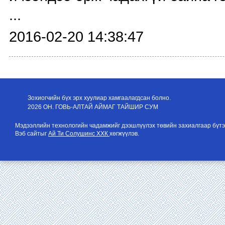
...
2016-02-20 14:38:47
Зохиогчийн бүх эрх хуулиар хамгаалагдсан болно.
2026 ОН. ГОВЬ-АЛТАЙ АЙМАГ ТАЙШИР СУМ
Мэдээллийн технологийн чадамжийг дээшлүүлэх төвийн захиалгаар бүтэ
Вэб сайтыг
Ай Ти Солушинс ХХК
хөгжүүлэв.