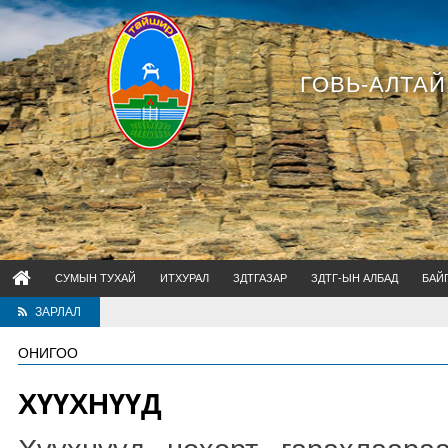
ГОВЬ-АЛТА
СУМЫН ТУХАЙ
ИТХУРАЛ
ЗДТГАЗАР
ЗДТГ-ЫН АЛБАД
БАЙ
ЗАРЛАЛ
ОНИГОО
ХҮҮХНҮҮД
Хүүхнүүд нөхөрт гарахлаара