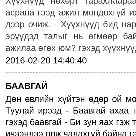
асрана гээд ажил мондохгүй и
дээр очиж. - Хүүхнүүд бид на
эрүүдэд талыг нь өгмөөр бай
ажилаа өгөх юм? гэхэд хүүхнүү
2016-02-20 14:40:40
БААВГАЙ
Дөн өвлийн хүйтэн өдөр ой мо
Туулай ирээд - Баавгай ахаа 
гэхэд баавгай - Би зун яах гэж
ичээндээ орж чадахгүй байна г